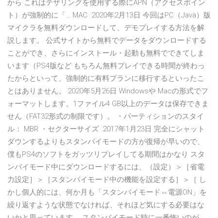
から これはテザリングを使用する際にAPN（アクセスポイン
ト）が強制的に「… MAC 2020年2月13日 今回はPC（Java）版
マイクラを無料ダウンロードして、デモプレイする方法を解
説します。 公式サイトから無料でデータをダウンロードする
ことができ、さらにインストール・起動も無料でできてしま
います（PS4版など もちろん無料プレイできる時間が終わっ
たからといって、強制的に有料プランに移行するといったこ
とはありません。 2020年5月26日 Windowsや Macの形式でフ
ォーマットします。1ファイル4 GB以上のデータは保存できま
せん（FAT32形式の制限です）。 ・パーティションのスタイ
ル： MBR ・セクターサイズ 2017年1月23日 完全にシャット
ダウンするよりもスタンバイモードの方が復帰が早いので、
僕もPS4のソフトをガッツリプレイしてる期間はかなり スタ
ンバイモード中にダウンロードするには、（設定）＞［省電
力設定］＞［スタンバイモード中の機能を設定する］＞［ し
かし個人的には、何か月も「スタンバイモード⇔電源ON」を
繰り返すような状態でなければ、それほど気にする必要はな
いかと思っています。 スタンバイモード時に一番怖いのが、