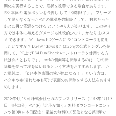
期化を実行することで、症状を改善できる場合があります。
PS4本体の 電源ボタンを長押し して「強制終了」。 フリーズ
して動かなくなったPS4の電源を強制終了して、 数秒たった
あとに再び電源をつける というやり方があります。 このやり
方では本体に与えるダメージも比較的少なく、かなり おスス
メ できます。 Windows PCゲームにPS4コントローラを使用
したいですか？ DS4WindowsまたはSonyの公式ドングルを使
用して、PC上でPS4 DualShock 4コントローラを使用する方
法は次のとおりです。 ps4の側面等を掃除するのは、①の掃
除機を使って埃を吸い取るという方法をおすすめします。 た
だ単純に、「ps4本体表面の埃が気になる！ 」という方は、
ハタキや布(濡れた布も可)で表面のお掃除をする方法をおすす
めします。
2018年4月19日 株式会社セガのプレスリリース（2018年4月19
日 14時03分）PS4(R)『北斗が如く』無料ダウンロードコンテ
ンツ第8弾を本日配信！ 最後の無料DLC配信となる第8弾で