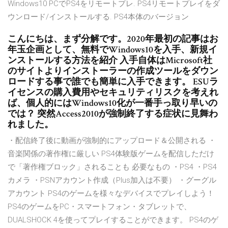
Windows10 PCでPS4をリモートプレ. PS4リモートプレイをダ
ウンロード/インストールする. PS4本体のバージョン
こんにちは、まず分解です。2020年最初の記事はお
年玉企画として、無料でWindows10を入手、新規イ
ンストールする方法を紹介 入手自体はMicrosoft社
のサイトよりインストーラーの作成ツールをダウン
ロードする事で誰でも簡単に入手できます。 ESUラ
イセンスの購入費用やセキュリティリスクを考えれ
ば、個人的にはWindows10化が一番手っ取り早いの
では？ 突然Access2010が強制終了する症状に見舞わ
れました。
・配信終了後に動画が強制的にアップロード＆公開される ・
音楽関係の著作権に厳しい PS4体験版ゲームを配信しただけ
で「著作権ブロック」されることも 必要なもの ・PS4 ・PS4
カメラ ・PSNアカウント作成（Plus加入は不要） ・グーグル
アカウント PS4のゲームを様々なデバイスでプレイしよう！
PS4のゲームをPC・スマートフォン・タブレットで、
DUALSHOCK 4を使ってプレイすることができます。 PS4のゲ