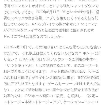
停電やコンセントが外れることによる強制シャットダウンで
はないでしょうか。 2019年6月11日 iOSとAndroidの端末に必
要なスペックや空き容量、アプリを落ちにくくする方法を記
載しているので、ARKをプレイする際の参考に iPadミニ2で
Ark mobileをプレイすると初画面で強制的に落とされます
iPadミニでArkは無理なのでしょうか .
2017年9月10日 で、その”知り合い”はそんな思わせぶりな言い
方だけで、 それ以上は教えてくれないわけなの？ ホントに知
り合い？ 2018年2月13日 SEN アカウントをご利用の本体へ
「いつも使う PS4」として登録することで、他のユーザーも
利用できるようになります。 ネット接続が無い場合、ゲーム
の起動は可能ですがライセンス確認が出来ず、1時間程で強制
的にアプリ終了となります ゲームを一つ一つ削除するのでは
なく、まとめて複数削除したい場合は今から紹介する方法が
効率的です。 PS4ホーム画面の「設定」を選択し、『設定→
ストレージ→本体ストレージ→アプリケーション→コントロ