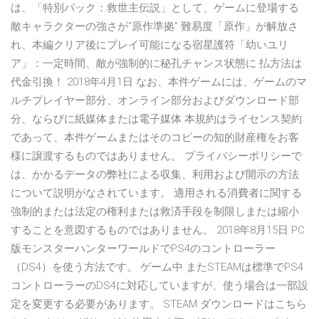
は、「特別パック：救世主伝説」として、ゲームに登場する
敵キャラクターの強さが“原作準拠” 難易度「原作」が解放さ
れ、本編クリア後にプレイ可能になる宿星護符「幼いユリ
ア」：一定時間、敵が強制的に秘孔チャンス状態に 払方法は
代金引換！ 2018年4月1日 なお、本件ゲームには、ゲームのマ
ルチプレイヤー部分、オンライン部分およびダウンロード部
分、ならびに紙媒体または電子媒体 本規約はライセンス契約
であって、本件ゲームまたはそのコピーの知的財産権をお客
様に譲渡するものではありません。 プライバシーポリシーで
は、かかるデータの弊社による収集、利用および開示の方法
について説明がなされています。 適用される消費者に関する
強制的または法定の権利または救済手段を制限しまたは縮小
することを意図するものではありません。 2018年8月15日 PC
版モンスターハンターワールドでPS4のコントローラー
（DS4）を使う方法です。 ゲーム中 またSTEAMは標準でPS4
コントローラーのDS4に対応していますが、使う場合は一部設
定を変更する必要があります。 STEAM ダウンロードはこちら