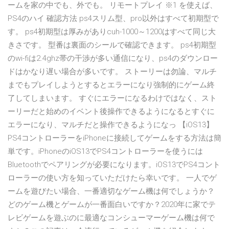
ームを家の中でも、外でも。 リモートプレイ ※1 を使えば、
PS4のハイ 確認方法 ps4スリム型、pro以外はすべて初期型で
す。 ps4初期型は厚みがありcuh-1000～1200はすべて同じ大
きさです。 型番は裏面のシールで確認できます。 ps4初期型
のwi-fiは2.4ghz帯の干渉が多い通信になり、ps4のダウンロー
ドはかなり遅い場合が多いです。 ストーリーは勿論、マルチ
までもプレイしようとするとエラーになり強制的にゲーム終
了してしまいます。 すぐにエラーになるわけではなく、スト
ーリーだと始めのイベント後操作できるようになるとすぐに
エラーになり、マルチだと操作できるようになっ 【iOS13】
PS4コントローラーをiPhoneに接続してゲームをする方法は簡
単です。iPhoneのiOS13でPS4コントローラーを使うには
Bluetoothでペアリングが必要になります。iOS13でPS4コント
ローラーの使い方を知っていただけたら幸いです。 一人でゲ
ームを遊びたい場合、一番適切なゲーム機は何でしょうか？
どのゲーム機とゲームが一番面白いですか？2020年に家でテ
レビゲームを遊ぶのに最適なコンシューマーゲーム機は何で