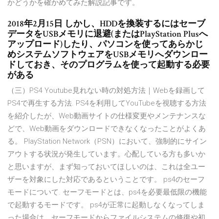
かどうかを確かめてみた解説記事です。
2018年2月15日 しかし、HDDを換装するにはセーブ
データをUSBメモリに退避(またはPlayStation Plusへ
アップロード)したり、パソコンを使ってあらかじ
めシステムソフトウェアをUSBメモリへダウンロー
ドしておき、そのプログラムを使って起動する必要
がある
（三）PS4 Youtube見れない時の対処方法｜Webを録画して
PS4で再生する方法. PS4を利用してYouTubeを視聴する方法
を紹介したが、Web動画サイトの仕様変更やメンテナンスな
どで、Web動画をダウンロードできなくなったことがよくあ
る。 PlayStation Network（PSN）において、強制的にサイン
アウトする状況が発生しています。心配している方も多いか
と思いますが、まず知っておいてほしいのは、これは全ユー
ザーを対象にした対応であるということです。 ps4のセーフ
モードについて. セーフモードとは、ps4を必要最低限の機能
で起動するモードです。 ps4が正常に起動しなくなってしま
った場合は、セーフモードからファイルシステムの修復や初