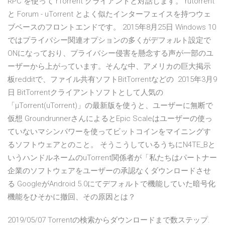
RPC を使って rTorrent クライアントと対話します。 rutorrent
と Forum - uTorrent とよく似たインターフェイスを持つウェ
ブベースのフロントエンドです。 2015年8月25日 Windows 10
ではプライバシー関連オプションの多くがデフォルト設定で
ONになっており、プライバシー侵害を懸念する声が一部のユ
ーザーから上がっています。そんな中、アメリカの巨大掲示
板redditで、ファイル共有ソフトBitTorrentなどの 2015年3月9
日 BitTorrentクライアントソフトとして人気の
「μTorrent(uTorrent)」の最新版を使うと、ユーザーに無断で
仮想 GroundrunnerさんによるとEpic Scaleはユーザーの使っ
ていないマシンパワーを使ってビットコインをマイニングす
るソフトウェアとのこと。 そうこうしているうちにN4TE_Bと
いうハンドルネームのuTorrent関係者が「私たちはパートナー
企業のソフトウェアをユーザーの承認なくダウンロードさせ
る GoogleがAndroid 5.0にてデフォルトで機能していた暗号化
機能をひそかに撤回、その原因とは？
2019/05/07 Torrentの検索からダウンロードまで数ステップ.