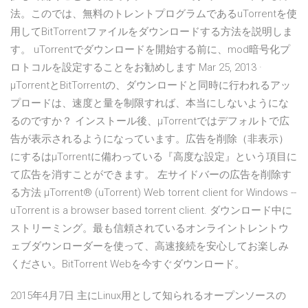
法。このでは、無料のトレントプログラムであるuTorrentを使
用してBitTorrentファイルをダウンロードする方法を説明しま
す。 uTorrentでダウンロードを開始する前に、mod暗号化プ
ロトコルを設定することをお勧めします Mar 25, 2013 ·
μTorrentとBitTorrentの、ダウンロードと同時に行われるアッ
プロードは、速度と量を制限すれば、本当にしないようにな
るのですか？ インストール後、μTorrentではデフォルトで広
告が表示されるようになっています。広告を削除（非表示）
にするはμTorrentに備わっている『高度な設定』という項目に
て広告を消すことができます。 左サイドバーの広告を削除す
る方法 µTorrent® (uTorrent) Web torrent client for Windows --
uTorrent is a browser based torrent client. ダウンロード中に
ストリーミング。最も信頼されているオンライントレントウ
ェブダウンローダーを使って、高速接続を安心してお楽しみ
ください。BitTorrent Webを今すぐダウンロード。
2015年4月7日 主にLinux用として知られるオープンソースの