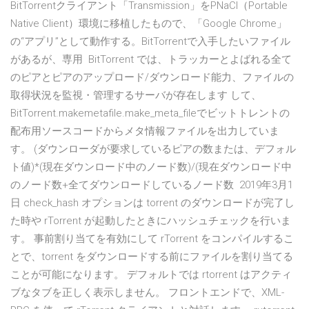
BitTorrentクライアント「Transmission」をPNaCl（Portable
Native Client）環境に移植したもので、「Google Chrome」
の“アプリ”として動作する。BitTorrentで入手したいファイル
があるが、専用 BitTorrent では、トラッカーとよばれる全て
のピアとピアのアップロード/ダウンロード能力、ファイルの
取得状況を監視・管理するサーバが存在します して、
BitTorrent.makemetafile.make_meta_fileでビットトレントの
配布用ソースコードからメタ情報ファイルを出力していま
す。 (ダウンローダが要求しているピアの数または、デフォル
ト値)*(現在ダウンロード中のノード数)/(現在ダウンロード中
のノード数+全てダウンロードしているノード数 2019年3月1
日 check_hash オプションは torrent のダウンロードが完了し
た時や rTorrent が起動したときにハッシュチェックを行いま
す。 事前割り当てを有効にして rTorrent をコンパイルするこ
とで、torrent をダウンロードする前にファイルを割り当てる
ことが可能になります。 デフォルトでは rtorrent はアクティ
ブなタブを正しく表示しません。 フロントエンドで、XML-