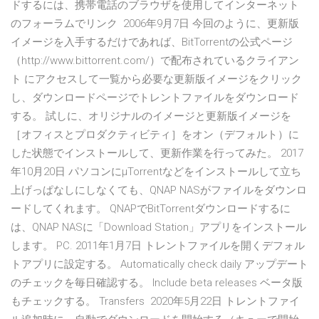
ドするには、携帯電話のブラウザを使用してインターネット
のフォーラムでリンク 2006年9月7日 今回のように、更新版
イメージを入手するだけであれば、BitTorrentの公式ページ
（http://www.bittorrent.com/）で配布されているクライアン
ト にアクセスして一覧から必要な更新版イメージをクリック
し、ダウンロードページでトレントファイルをダウンロード
する。 試しに、オリジナルのイメージと更新版イメージを
［オフィスとプロダクティビティ］をオン（デフォルト）に
した状態でインストールして、更新作業を行ってみた。 2017
年10月20日 パソコンにμTorrentなどをインストールして立ち
上げっぱなしにしなくても、QNAP NASがファイルをダウンロ
ードしてくれます。 QNAPでBitTorrentダウンロードするに
は、QNAP NASに「Download Station」アプリをインストール
します。 PC. 2011年1月7日 トレントファイルを開くデフォル
トアプリに設定する。 Automatically check daily アップデート
のチェックを毎日確認する。 Include beta releases ベータ版
もチェックする。 Transfers 2020年5月22日 トレントファイ